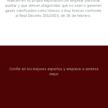
realicen en su propia explotación sin emplear personal
auxiliar y que utilicen plaguicidas que no sean o generen
gases clasificados como tóxicos o muy tóxicos conforme
al Real Decreto 255/2003, de 28 de febrero.
Confíe en los mejores expertos y empiece a sentirse
mejor